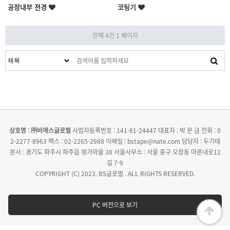
공장내부 전경
코팅기
전체 4건
1 페이지
상호명 : ㈜비에스글로벌
사업자등록번호 : 141-81-24447
대표자 : 박 문 금
전화 : 0
2-2277-8963
팩스 : 02-2265-2988
이메일 : bstape@nate.com
담당자 : 두기태
본사 : 경기도 파주시 파주읍 윗가마울 38
서울사무소 : 서울 중구 오장동 마른내로12
길 7-9
COPYRIGHT (C) 2023. BS글로벌 . ALL RIGHTS RESERVED.
PC 버전으로 보기