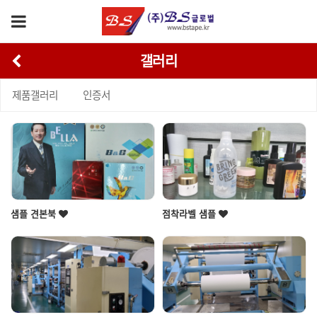
갤러리
제품갤러리
인증서
샘플 견본북
점착라벨 샘플