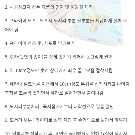
2. 시공하고자 하는 제품의 먼지 및 이물질 제거
3. 프라이머 도포 : 도포시 모서리 부분 끝부분을 세심하게 칠해 주
어야 함
4. 프라이머 건조 후, 사포로 면고르기
5. 후자(뒷면의 종이)를 쉽게 벗기기 위해서 동그랗게 말기
6. 약 10cm정도만 벗긴 상태에서 좌우 끝부분을 접착시킴
7. 헤라나 팰트등을 이용해서 10cm정도 부위를 접착시키고 나머지
후지를 조금씩 벗기면서 헤라로 밀어가면서 붙여나감
8. 모서리부분처리 : 꼭지점에서부터 대각선으로 필름 절단
9. 모서리 부분 : 라이터로 살짝 지진 후 손가락으로 눌러서 마무리
10. 필름지를 접착시킨 후, 표면에 공기방울로 인해 요철이 생기지