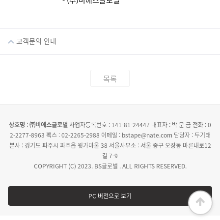
- (주)비에스글로벌
고객문의 안내
목록
상호명 : ㈜비에스글로벌
사업자등록번호 : 141-81-24447
대표자 : 박 문 금
전화 : 0
2-2277-8963
팩스 : 02-2265-2988
이메일 : bstape@nate.com
담당자 : 두기태
본사 : 경기도 파주시 파주읍 윗가마울 38
서울사무소 : 서울 중구 오장동 마른내로12
길 7-9
COPYRIGHT (C) 2023. BS글로벌 . ALL RIGHTS RESERVED.
PC 버전으로 보기