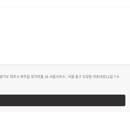
 경기도 파주시 파주읍 윗가마울 38
서울사무소 : 서울 중구 오장동 마른내로12길 7-9